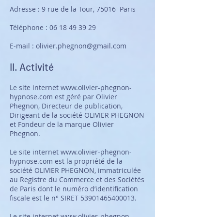
Adresse : 9 rue de la Tour, 75016 Paris
Téléphone :
06 18 49 39 29
E-mail :
olivier.phegnon@gmail.com
II. Activité
Le site internet
www.olivier-phegnon
-
hypnose
.com est géré par Olivier
Phegnon, Directeur de publication,
Dirigeant de la société OLIVIER PHEGNON
et Fondeur de la marque Olivier
Phegnon.
Le site internet
www.olivier-phegnon
-
hypnose
.com est la propriété de la
société OLIVIER PHEGNON, immatriculée
au Registre du Commerce et des Sociétés
de Paris dont le numéro d’identification
fiscale est le n° SIRET
53901465400013
.
Le site internet
www.olivier-phegnon-