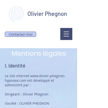
Olivier Phegnon
Contactez-moi
Mentions légales
I. Identité
Le site internet
www.olivier-phegnon
-
hypnose
.com est développé et
administré par :
Dirigeant : Olivier Phegnon
Société : OLIVIER PHEGNON