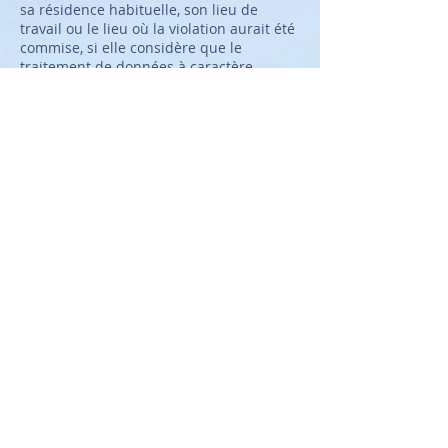
sa résidence habituelle, son lieu de
travail ou le lieu où la violation aurait été
commise, si elle considère que le
traitement de données à caractère
personnel la concernant constitue une
violation du présent règlement.
– L’autorité de contrôle auprès de
laquelle la réclamation a été introduite
informe l’auteur de la réclamation de
l’état d’avancement et de l’issue de la
réclamation, y compris de la possibilité
d’un recours juridictionnel en vertu de
l’article 78.
V. Utilisation des photos et
copyright
Toutes les photos et créations
graphiques de notre site et de nos
produits sont notre propriété et ne
peuvent être utilisées ou diffusées sans
notre accord. Toute utilisation non